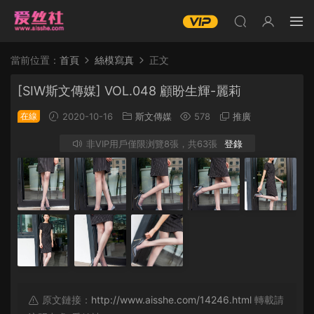
當前位置：
首頁
絲模寫真
正文
[SIW斯文傳媒] VOL.048 顧盼生輝-麗莉
在線
2020-10-16
斯文傳媒
578
推廣
非VIP用戶僅限浏覽8張，共63張
登錄
原文鏈接：
http://www.aisshe.com/14246.html
轉載請