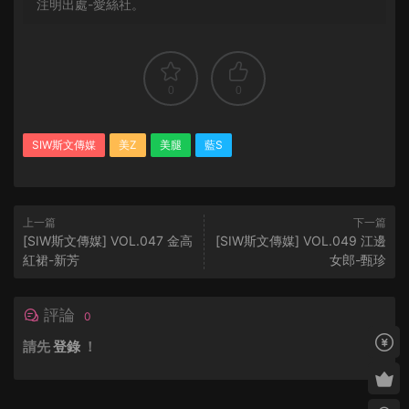
注明出處-愛絲社。
0
0
SIW斯文傳媒
美Z
美腿
藍S
上一篇
下一篇
[SIW斯文傳媒] VOL.047 金高
[SIW斯文傳媒] VOL.049 江邊
紅裙-新芳
女郎-甄珍
評論
0
請先
登錄
！