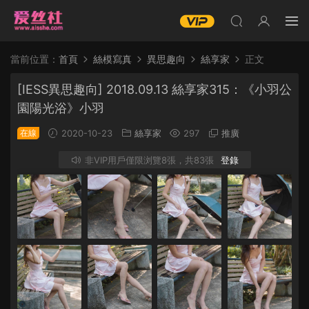
當前位置：
首頁
絲模寫真
異思趣向
絲享家
正文
[IESS異思趣向] 2018.09.13 絲享家315：《小羽公
園陽光浴》小羽
在線
2020-10-23
絲享家
297
推廣
非VIP用戶僅限浏覽8張，共83張
登錄