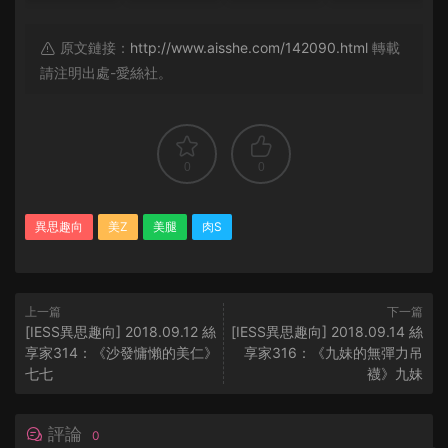
原文鏈接：
http://www.aisshe.com/142090.html
轉載
請注明出處-愛絲社。
0
0
異思趣向
美Z
美腿
肉S
上一篇
下一篇
[IESS異思趣向] 2018.09.12 絲
[IESS異思趣向] 2018.09.14 絲
享家314：《沙發慵懶的美仁》
享家316：《九妹的無彈力吊
七七
襪》九妹
評論
0