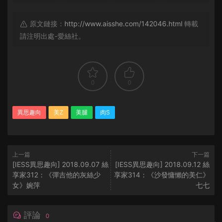
原文鏈接：
http://www.aisshe.com/142046.html
轉載
請注明出處-愛絲社。
0
0
異思趣向
美Z
美腿
肉S
上一篇
下一篇
[IESS異思趣向] 2018.09.07 絲
[IESS異思趣向] 2018.09.12 絲
享家312：《彈吉他的灰絲少
享家314：《沙發慵懶的美仁》
女》婉萍
七七
評論
0