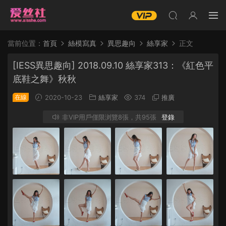
當前位置：
首頁
絲模寫真
異思趣向
絲享家
正文
[IESS異思趣向] 2018.09.10 絲享家313：《紅色平
底鞋之舞》秋秋
在線
2020-10-23
絲享家
374
推廣
非VIP用戶僅限浏覽8張，共95張
登錄