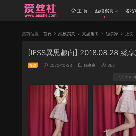
主 頁
絲模寫真
名站
當前位置：
首頁
絲模寫真
異思趣向
絲享家
正文
[IESS異思趣向] 2018.08.
在線
2020-10-23
絲享家
363
非VI