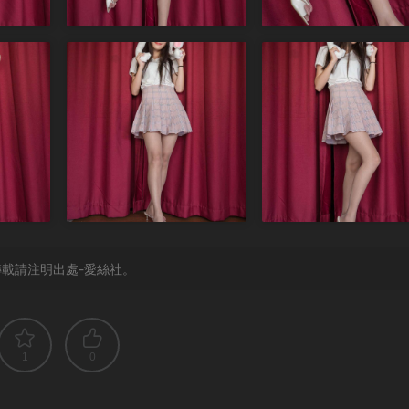
載請注明出處-愛絲社。
1
0