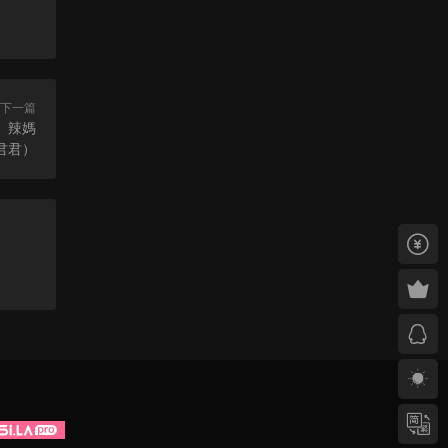
下一篇
憩》辣媽
君君）