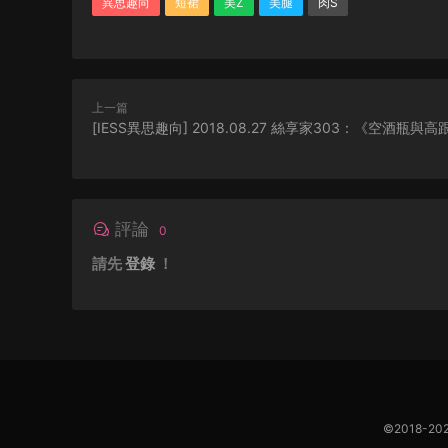
異思趣向
短裙
美Z
美腿
肉S
上一篇
[IESS異思趣向] 2018.08.27 絲享家303：《空酒瓶與高
評論
0
請先
登錄
！
©2018-