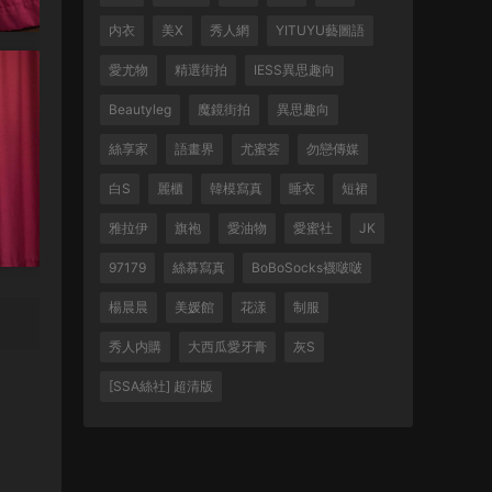
内衣
美X
秀人網
YITUYU藝圖語
愛尤物
精選街拍
IESS異思趣向
Beautyleg
魔鏡街拍
異思趣向
絲享家
語畫界
尤蜜荟
勿戀傳媒
白S
麗櫃
韓模寫真
睡衣
短裙
雅拉伊
旗袍
愛油物
愛蜜社
JK
97179
絲慕寫真
BoBoSocks襪啵啵
楊晨晨
美媛館
花漾
制服
秀人内購
大西瓜愛牙膏
灰S
[SSA絲社] 超清版