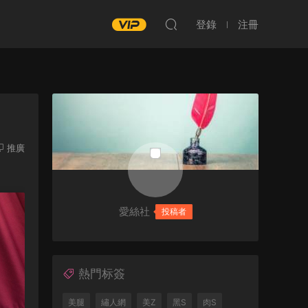
登錄
注冊
推廣
愛絲社
投稿者
熱門标簽
美腿
繡人網
美Z
黑S
肉S