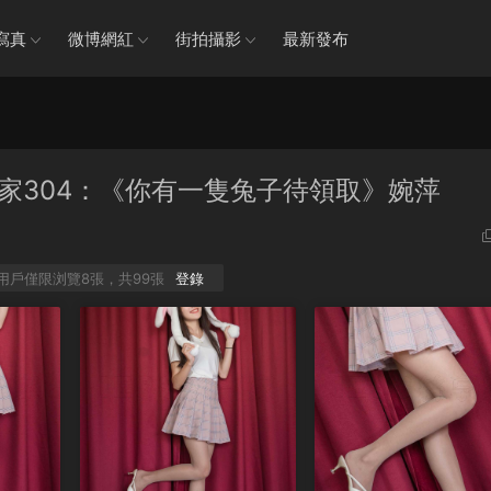
寫真
微博網紅
街拍攝影
最新發布
28 絲享家304：《你有一隻兔子待領取》婉萍
P用戶僅限浏覽8張，共99張
登錄