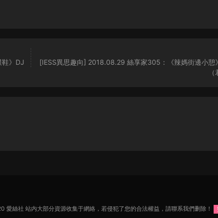
跟鞋》DJ
[IESS異思趣向] 2018.08.29 絲享家305：《辣媽街邊小
（
2020 愛絲社 站内大部分資源收集于網絡，若侵犯了您的合法權益，請聯系我們删除！