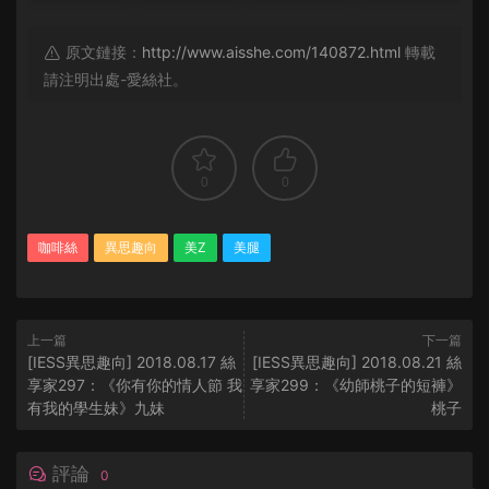
原文鏈接：
http://www.aisshe.com/140872.html
轉載
請注明出處-愛絲社。
0
0
咖啡絲
異思趣向
美Z
美腿
上一篇
下一篇
[IESS異思趣向] 2018.08.17 絲
[IESS異思趣向] 2018.08.21 絲
享家297：《你有你的情人節 我
享家299：《幼師桃子的短褲》
有我的學生妹》九妹
桃子
評論
0