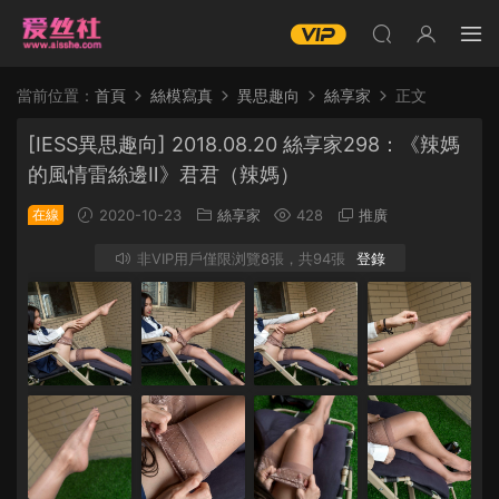
當前位置：
首頁
絲模寫真
異思趣向
絲享家
正文
[IESS異思趣向] 2018.08.20 絲享家298：《辣媽
的風情雷絲邊Ⅱ》君君（辣媽）
在線
2020-10-23
絲享家
428
推廣
非VIP用戶僅限浏覽8張，共94張
登錄