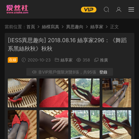
當前位置：
首頁
絲模寫真
異思趣向
絲享家
正文
[IESS異思趣向] 2018.08.16 絲享家296：《舞蹈
系黑絲秋秋》秋秋
在線
2020-10-23
絲享家
358
推廣
非VIP用戶僅限浏覽8張，共95張
登錄