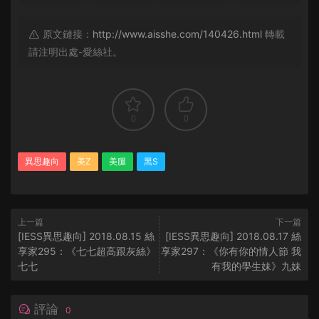
原文鏈接：
http://www.aisshe.com/140426.html
轉載
請注明出處-愛絲社。
0
0
異思趣向
美Z
美腿
黑S
上一篇
下一篇
[IESS異思趣向] 2018.08.15 絲
[IESS異思趣向] 2018.08.17 絲
享家295：《七七超高跟灰絲》
享家297：《你有你的情人節 我
七七
有我的學生妹》九妹
評論
0