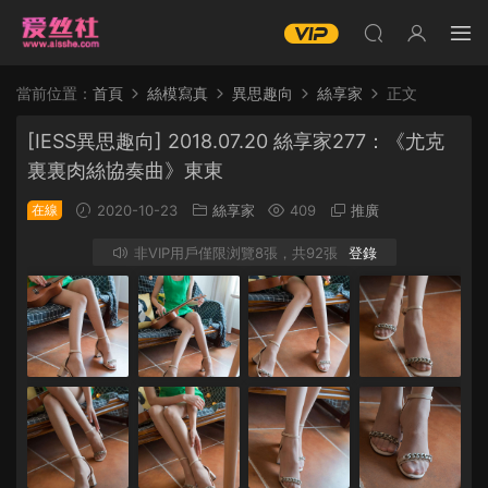
當前位置：
首頁
絲模寫真
異思趣向
絲享家
正文
[IESS異思趣向] 2018.07.20 絲享家277：《尤克
裏裏肉絲協奏曲》東東
在線
2020-10-23
絲享家
409
推廣
非VIP用戶僅限浏覽8張，共92張
登錄