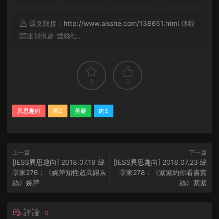
原文鏈接：
http://www.aisshe.com/138651.html
轉載
請注明出處-愛絲社。
0
0
異思趣向
美Z
美腿
肉S
上一篇
下一篇
[IESS異思趣向] 2018.07.19 絲
[IESS異思趣向] 2018.07.23 絲
享家276：《婉萍知性超高跟灰
享家278：《紫紫約你看書賞
絲》婉萍
絲》紫紫
評論
0