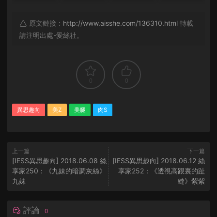
原文鏈接：
http://www.aisshe.com/136310.html
轉載
請注明出處-愛絲社。
0
0
異思趣向
美Z
美腿
肉S
上一篇
下一篇
[IESS異思趣向] 2018.06.08 絲
[IESS異思趣向] 2018.06.12 絲
享家250：《九妹的暗調灰絲》
享家252：《透視高跟裏的趾
九妹
縫》紫紫
評論
0