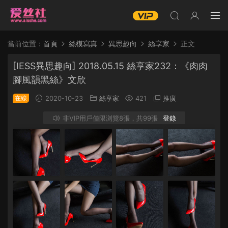
當前位置：
首頁
絲模寫真
異思趣向
絲享家
正文
[IESS異思趣向] 2018.05.15 絲享家232：《肉肉
腳風韻黑絲》文欣
在線
2020-10-23
絲享家
421
推廣
非VIP用戶僅限浏覽8張，共99張
登錄