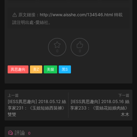
原文鏈接：
http://www.aisshe.com/134546.html
轉載
請注明出處-愛絲社。
0
0
異思趣向
美Z
美腿
黑S
上一篇
下一篇
[IESS異思趣向] 2018.05.12 絲
[IESS異思趣向] 2018.05.16 絲
享家231：《玉姐短絲西裝褲》
享家233：《雷絲花姑娘肉絲》
雙雙
木木
評論
0