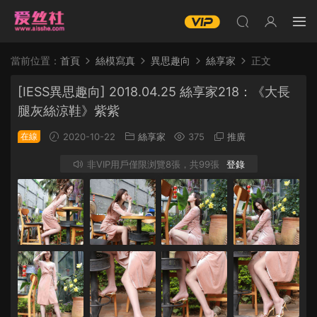
當前位置：
首頁
絲模寫真
異思趣向
絲享家
正文
[IESS異思趣向] 2018.04.25 絲享家218：《大長
腿灰絲涼鞋》紫紫
在線
2020-10-22
絲享家
375
推廣
非VIP用戶僅限浏覽8張，共99張
登錄