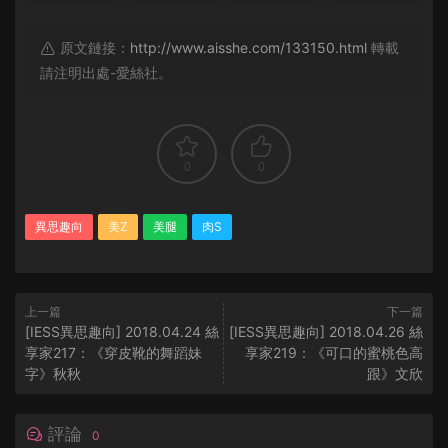
原文鏈接：
http://www.aisshe.com/133150.html
轉載
請注明出處-愛絲社。
0
0
異思趣向
美Z
美腿
肉S
上一篇
下一篇
[IESS異思趣向] 2018.04.24 絲
[IESS異思趣向] 2018.04.26 絲
享家217：《穿皮靴的舞蹈妹
享家219：《可口的蜜桃色高
字》秋秋
跟》文欣
評論
0