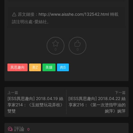
原文鏈接：
http://www.aisshe.com/132542.html
轉載
請注明出處-愛絲社。
0
0
異思趣向
美Z
美腿
肉S
上一篇
下一篇
[ESS異思趣向] 2018.04.19 絲
[IESS異思趣向] 2018.04.22 絲
享家214：《玉姐雙玩花弄枝》
享家216：《第一次塗指甲油的
雙雙
婉萍》婉萍
評論
0