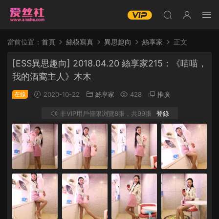
當前位置：
首頁
絲模寫真
異思趣向
絲享家
正文
[ESS異思趣向] 2018.04.20 絲享家215：《喵喵，
我的酒窩主人》木木
在線
2020-10-22
絲享家
428
推廣
非VIP用戶僅限浏覽8張，共99張
登錄