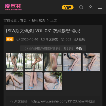
當前位置：
首頁
絲模寫真
正文
[SIW斯文傳媒] VOL.031 灰絲暢想-蓉兒
在線
2020-10-16
斯文傳媒
602
推廣
非VIP用戶僅限浏覽8張，共62張
登錄
原文鏈接：
http://www.aisshe.com/13123.html
轉載請