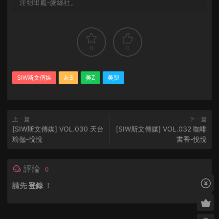
注明出處-愛絲社。
0
0
SIW斯文傳媒
灰S
美Z
美腿
上一篇
下一篇
[SIW斯文傳媒] VOL.030 天台
[SIW斯文傳媒] VOL.032 咖啡
瑜伽-悅悅
書香-悅悅
評論
0
請先
登錄
！