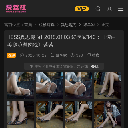
當前位置：
首頁
絲模寫真
異思趣向
絲享家
正文
[IESS異思趣向] 2018.01.03 絲享家140：《透白
美腿涼鞋肉絲》紫紫
在線
2020-10-22
絲享家
396
推廣
非VIP用戶僅限浏覽8張，共97張
登錄