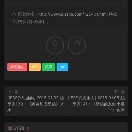
原文鏈接：
http://www.aisshe.com/125401.html
轉載
請注明出處-愛絲社。
2
1
異思趣向
美Z
美腿
肉S
上一篇
下一篇
[IESS異思趣向] 2018.01.03 絲
[IESS異思趣向] 2018.01.05 絲
享家139：《腳尖加固黑絲》木
享家141：《清純的灰絲小腳
木
丫》婉萍
評論
0