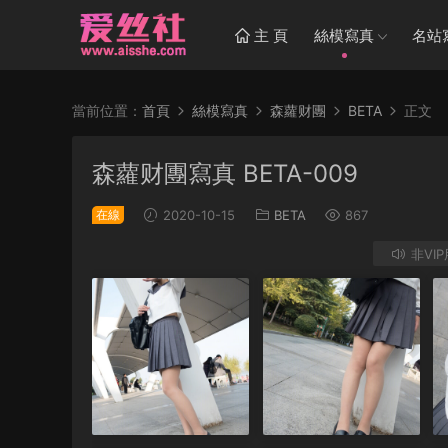
主 頁
絲模寫真
名站
當前位置：
首頁
絲模寫真
森蘿财團
BETA
正文
森蘿财團寫真 BETA-009
在線
2020-10-15
BETA
867
非VI