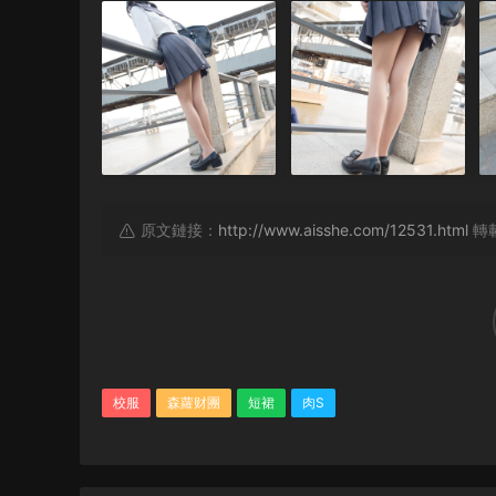
原文鏈接：
http://www.aisshe.com/12531.html
轉
校服
森蘿财團
短裙
肉S