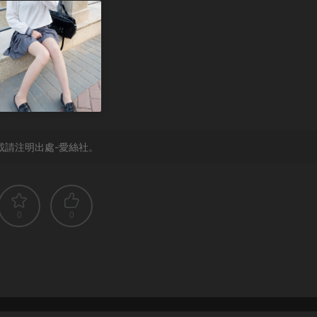
載請注明出處-愛絲社。
0
0