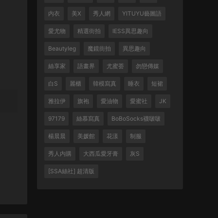
内衣
美X
秀人網
YITUYU藝圖語
愛尤物
精選街拍
IESS異思趣向
Beautyleg
魔鏡街拍
異思趣向
絲享家
語畫界
尤蜜荟
勿戀傳媒
白S
麗櫃
韓模寫真
睡衣
短裙
雅拉伊
旗袍
愛油物
愛蜜社
JK
97179
絲慕寫真
BoBoSocks襪啵啵
楊晨晨
美媛館
花漾
制服
秀人内購
大西瓜愛牙膏
灰S
[SSA絲社] 超清版