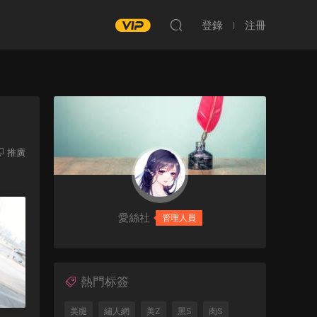
登錄
注冊
推廣
愛絲社
管理人員
熱門标簽
美腿
繡人網
美Z
黑S
肉S