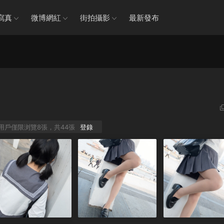
寫真
微博網紅
街拍攝影
最新發布
P用戶僅限浏覽8張，共44張
登錄