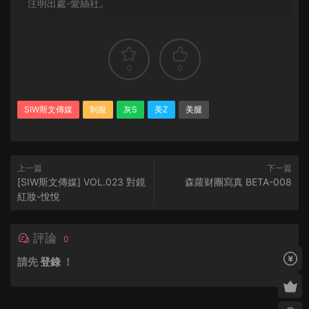
注明出處-愛絲社。
0
0
SIW斯文傳媒
制服
灰S
美Z
美腿
上一篇
下一篇
[SIW斯文傳媒] VOL.023 對鏡
森蘿财團寫真 BETA-008
紅妝-悅悅
評論
0
請先
登錄
！