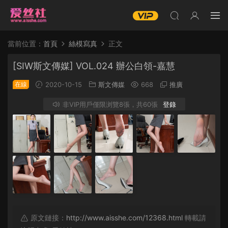
當前位置：
首頁
絲模寫真
正文
[SIW斯文傳媒] VOL.024 辦公白領-嘉慧
在線
2020-10-15
斯文傳媒
668
推廣
非VIP用戶僅限浏覽8張，共60張
登錄
原文鏈接：
http://www.aisshe.com/12368.html
轉載請