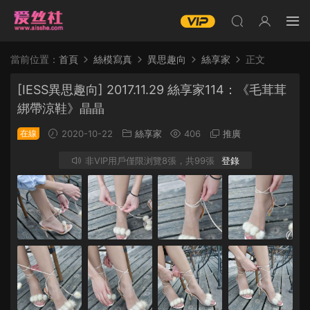
當前位置：
首頁
絲模寫真
異思趣向
絲享家
正文
[IESS異思趣向] 2017.11.29 絲享家114：《毛茸茸
綁帶涼鞋》晶晶
在線
2020-10-22
絲享家
406
推廣
非VIP用戶僅限浏覽8張，共99張
登錄