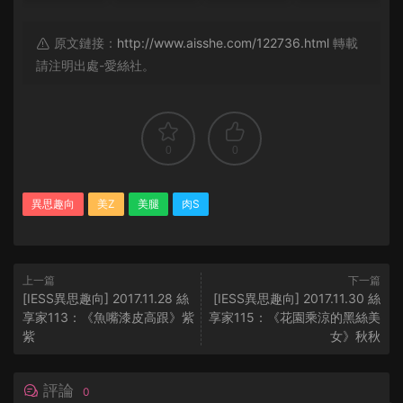
原文鏈接：
http://www.aisshe.com/122736.html
轉載
請注明出處-愛絲社。
0
0
異思趣向
美Z
美腿
肉S
上一篇
下一篇
[IESS異思趣向] 2017.11.28 絲
[IESS異思趣向] 2017.11.30 絲
享家113：《魚嘴漆皮高跟》紫
享家115：《花園乘涼的黑絲美
紫
女》秋秋
評論
0