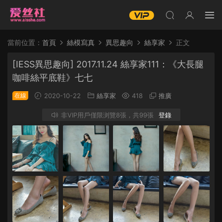
當前位置：
首頁
絲模寫真
異思趣向
絲享家
正文
[IESS異思趣向] 2017.11.24 絲享家111：《大長腿
咖啡絲平底鞋》七七
在線
2020-10-22
絲享家
418
推廣
非VIP用戶僅限浏覽8張，共99張
登錄