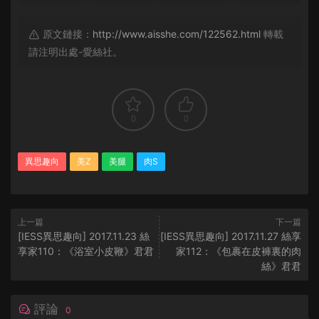
原文鏈接：
http://www.aisshe.com/122562.html
轉載
請注明出處-愛絲社。
0
0
異思趣向
美Z
美腿
肉S
上一篇
下一篇
[IESS異思趣向] 2017.11.23 絲
[IESS異思趣向] 2017.11.27 絲享
享家110：《浴室小皮鞭》君君
家112：《包裹在皮褲裏的肉
絲》君君
評論
0