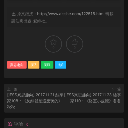
原文鏈接：
http://www.aisshe.com/122515.html
轉載
請注明出處-愛絲社。
0
0
異思趣向
美Z
美腿
肉S
上一篇
下一篇
[IESS異思趣向] 2017.11.21 絲享
[IESS異思趣向] 2017.11.23 絲享
家108：《灰絲就是這麽玩的》
家110：《浴室小皮鞭》君君
秋秋
評論
0