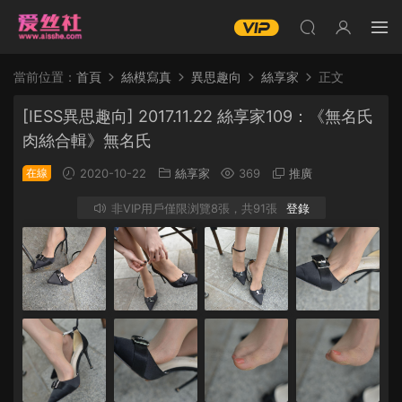
當前位置：
首頁
絲模寫真
異思趣向
絲享家
正文
[IESS異思趣向] 2017.11.22 絲享家109：《無名氏
肉絲合輯》無名氏
在線
2020-10-22
絲享家
369
推廣
非VIP用戶僅限浏覽8張，共91張
登錄