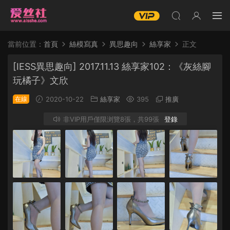
當前位置：
首頁
絲模寫真
異思趣向
絲享家
正文
[IESS異思趣向] 2017.11.13 絲享家102：《灰絲腳
玩橘子》文欣
在線
2020-10-22
絲享家
395
推廣
非VIP用戶僅限浏覽8張，共99張
登錄