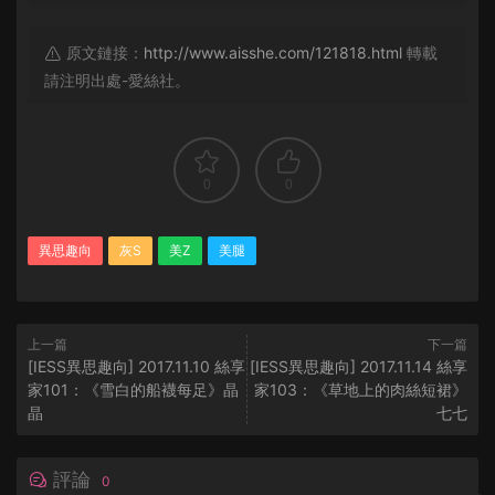
原文鏈接：
http://www.aisshe.com/121818.html
轉載
請注明出處-愛絲社。
0
0
異思趣向
灰S
美Z
美腿
上一篇
下一篇
[IESS異思趣向] 2017.11.10 絲享
[IESS異思趣向] 2017.11.14 絲享
家101：《雪白的船襪每足》晶
家103：《草地上的肉絲短裙》
晶
七七
評論
0