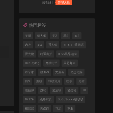
愛絲社
管理人員
熱門标簽
美腿
繡人網
美Z
黑S
肉S
内衣
美X
秀人網
YITUYU藝圖語
愛尤物
精選街拍
IESS異思趣向
Beautyleg
魔鏡街拍
異思趣向
絲享家
語畫界
尤蜜荟
勿戀傳媒
白S
麗櫃
韓模寫真
睡衣
短裙
雅拉伊
旗袍
愛油物
愛蜜社
JK
97179
絲慕寫真
BoBoSocks襪啵啵
楊晨晨
美媛館
花漾
制服