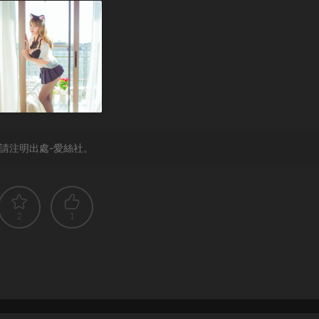
請注明出處-愛絲社。
2
1