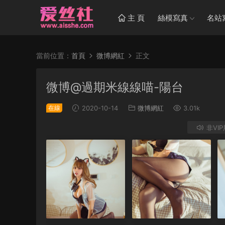
主 頁
絲模寫真
名站
當前位置：
首頁
微博網紅
正文
微博@過期米線線喵-陽台
在線
2020-10-14
微博網紅
3.01k
非VI