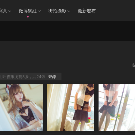
寫真
微博網紅
街拍攝影
最新發布
P用戶僅限浏覽8張，共24張
登錄