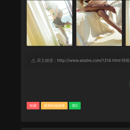
原文鏈接：
http://www.aisshe.com/1218.html
轉載
短裙
過期米線線喵
黑S