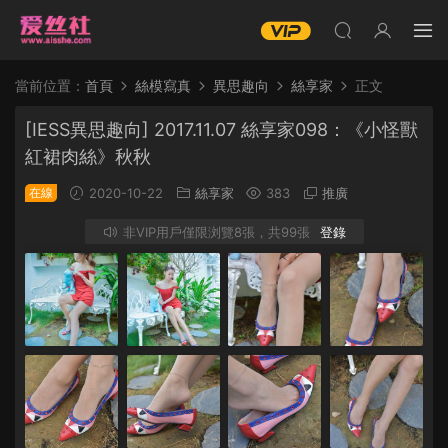
當前位置：
首頁
絲模寫真
異思趣向
絲享家
正文
[IESS異思趣向] 2017.11.07 絲享家098：《小怪獸
紅裙肉絲》秋秋
在線
2020-10-22
絲享家
383
推廣
非VIP用戶僅限浏覽8張，共99張
登錄