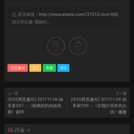
原文鏈接：
http://www.aisshe.com/121513.html
轉載
請注明出處-愛絲社。
0
0
異思趣向
美Z
美腿
肉S
上一篇
下一篇
[IESS異思趣向] 2017.11.06 絲
[IESS異思趣向] 2017.11.08 絲
享家097：《被纏繞的灰絲美
享家099：《在職白領本色出
腳》婉萍
演》姗姗
評論
0