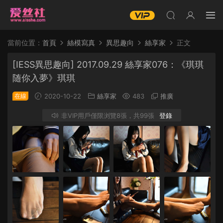
當前位置：
首頁
絲模寫真
異思趣向
絲享家
正文
[IESS異思趣向] 2017.09.29 絲享家076：《琪琪
随你入夢》琪琪
在線
2020-10-22
絲享家
483
推廣
非VIP用戶僅限浏覽8張，共99張
登錄