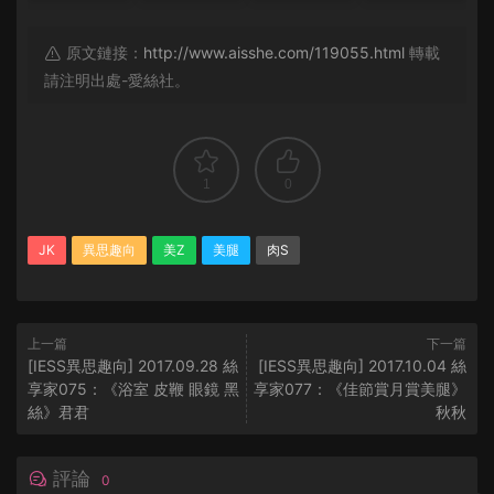
原文鏈接：
http://www.aisshe.com/119055.html
轉載
請注明出處-愛絲社。
1
0
JK
異思趣向
美Z
美腿
肉S
上一篇
下一篇
[IESS異思趣向] 2017.09.28 絲
[IESS異思趣向] 2017.10.04 絲
享家075：《浴室 皮鞭 眼鏡 黑
享家077：《佳節賞月賞美腿》
絲》君君
秋秋
評論
0