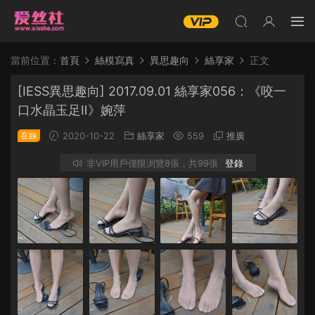
當前位置：
首頁
絲模寫真
異思趣向
絲享家
正文
[IESS異思趣向] 2017.09.01 絲享家056：《咬一
口水晶玉足Ⅱ》婉萍
在線
2020-10-22
絲享家
559
推廣
非VIP用戶僅限浏覽8張，共99張
登錄