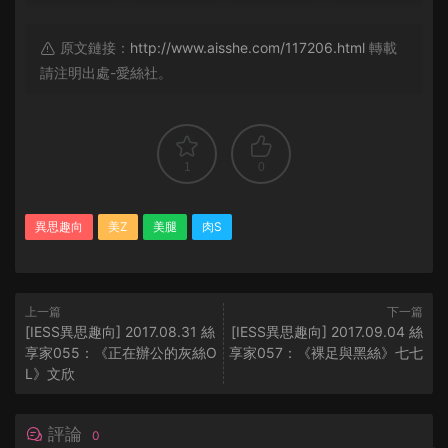
原文鏈接：
http://www.aisshe.com/117206.html
轉載
請注明出處-愛絲社。
1
0
異思趣向
美Z
美腿
肉S
上一篇
下一篇
[IESS異思趣向] 2017.08.31 絲
[IESS異思趣向] 2017.09.04 絲
享家055：《正在辦公的灰絲O
享家057：《裸足與黑絲》七七
L》文欣
評論
0