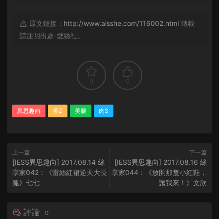
原文鏈接：
http://www.aisshe.com/116002.html
轉載
請注明出處-愛絲社。
0
0
異思趣向
美Z
美腿
肉S
上一篇
下一篇
[IESS異思趣向] 2017.08.14 絲
[IESS異思趣向] 2017.08.16 絲
享家042：《雷絲紅裙逆天大長
享家044：《放開那隻小紅鞋，
腿》七七
讓我來！》文欣
評論
0