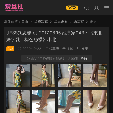
當前位置：
首頁
絲模寫真
異思趣向
絲享家
正文
[IESS異思趣向] 2017.08.15 絲享家043：《東北
妹字愛上棕色絲襪》小北
在線
2020-10-22
絲享家
440
推廣
非VIP用戶僅限浏覽8張，共99張
登錄