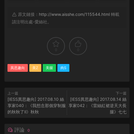
原文鏈接：
http://www.aisshe.com/115544.html
轉載
請注明出處-愛絲社。
0
0
異思趣向
美Z
美腿
肉S
上一篇
下一篇
[IESS異思趣向] 2017.08.10 絲
[IESS異思趣向] 2017.08.14 絲
享家040：《我想念那個穿制服
享家042：《雷絲紅裙逆天大長
的秋秋了Ⅱ》秋秋
腿》七七
評論
0