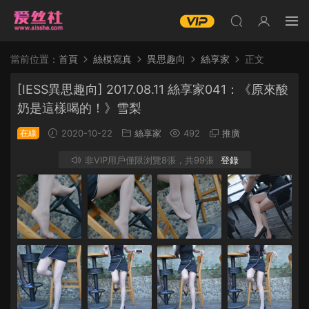
當前位置：
首頁
絲模寫真
異思趣向
絲享家
正文
[IESS異思趣向] 2017.08.11 絲享家041：《原來酸
奶是這樣喝的！》雪梨
在線
2020-10-22
絲享家
492
推廣
非VIP用戶僅限浏覽8張，共99張
登錄