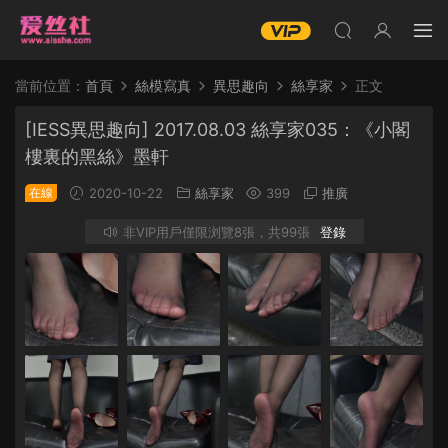
當前位置：
首頁
絲模寫真
異思趣向
絲享家
正文
[IESS異思趣向] 2017.08.03 絲享家035：《小閣
樓裏的黑絲》墨軒
在線
2020-10-22
絲享家
399
推廣
非VIP用戶僅限浏覽8張，共99張
登錄