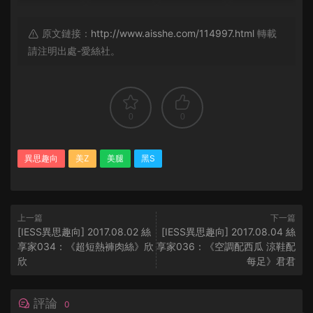
原文鏈接：
http://www.aisshe.com/114997.html
轉載
請注明出處-愛絲社。
0
0
異思趣向
美Z
美腿
黑S
上一篇
下一篇
[IESS異思趣向] 2017.08.02 絲
[IESS異思趣向] 2017.08.04 絲
享家034：《超短熱褲肉絲》欣
享家036：《空調配西瓜 涼鞋配
欣
每足》君君
評論
0