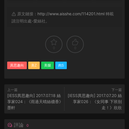
原文鏈接：
http://www.aisshe.com/114201.html
轉載
請注明出處-愛絲社。
0
0
異思趣向
美Z
美腿
肉S
上一篇
下一篇
[IESS異思趣向] 2017.07.18 絲
[IESS異思趣向] 2017.07.20 絲
享家024：《雨過天晴絲襪香》
享家026：《女同事 下班别
墨軒
走！》欣欣
評論
0