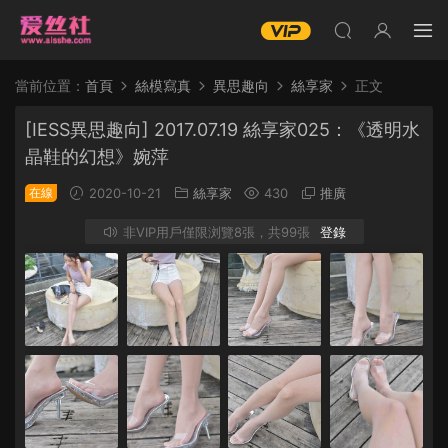
當前位置：
首頁
絲模寫真
異思趣向
絲享家
正文
[IESS異思趣向] 2017.07.19 絲享家025：《透明水
晶鞋的幻想》婉萍
在線
2020-10-21
絲享家
430
推廣
非VIP用戶僅限浏覽8張，共99張
登錄