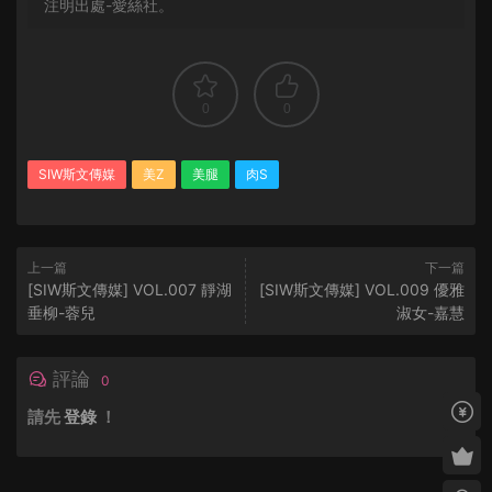
注明出處-愛絲社。
0
0
SIW斯文傳媒
美Z
美腿
肉S
上一篇
下一篇
[SIW斯文傳媒] VOL.007 靜湖
[SIW斯文傳媒] VOL.009 優雅
垂柳-蓉兒
淑女-嘉慧
評論
0
請先
登錄
！