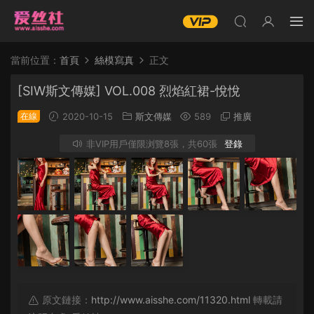
當前位置：
首頁
絲模寫真
正文
[SIW斯文傳媒] VOL.008 烈焰紅裙-悅悅
在線
2020-10-15
斯文傳媒
589
推廣
非VIP用戶僅限浏覽8張，共60張
登錄
原文鏈接：
http://www.aisshe.com/11320.html
轉載請