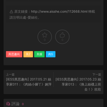
原文鏈接：
http://www.aisshe.com/112668.html
轉載
請注明出處-愛絲社。
0
0
異思趣向
美Z
美腿
肉S
上一篇
下一篇
[IESS異思趣向] 2017.05.21 絲
[IESS異思趣向] 2017.05.23 絲
享家011：《肉絲小腳丫》婉萍
享家013：《換上絲襪上班
去！》欣欣
評論
0