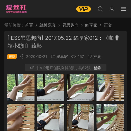
當前位置：
首頁
絲模寫真
異思趣向
絲享家
正文
[IESS異思趣向] 2017.05.22 絲享家012：《咖啡
館小憩Ⅱ》疏影
在線
2020-10-21
絲享家
457
推廣
非VIP用戶僅限浏覽8張，共62張
登錄