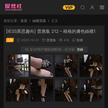
當前位置：
首頁
絲模寫真
正文
[IESS異思趣向] 普惠集 212 – 格格的膚色絲襪1
在線
2020-10-21
普惠集
474
推廣
非VIP用戶僅限浏覽8張，共72張
登錄