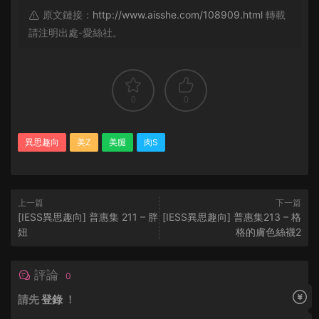
原文鏈接：
http://www.aisshe.com/108909.html
轉載
請注明出處-愛絲社。
0
0
異思趣向
美Z
美腿
肉S
上一篇
下一篇
[IESS異思趣向] 普惠集 211 – 胖
[IESS異思趣向] 普惠集213 – 格
妞
格的膚色絲襪2
評論
0
請先
登錄
！