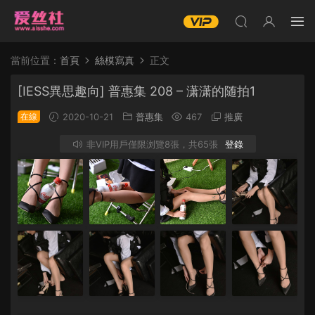
當前位置：
首頁
絲模寫真
正文
[IESS異思趣向] 普惠集 208 – 潇潇的随拍1
在線
2020-10-21
普惠集
467
推廣
非VIP用戶僅限浏覽8張，共65張
登錄