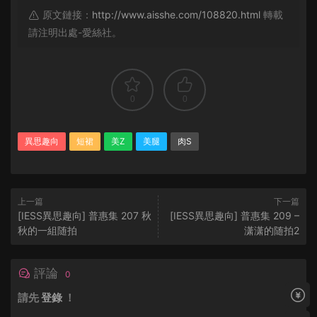
原文鏈接：
http://www.aisshe.com/108820.html
轉載
請注明出處-愛絲社。
0
0
異思趣向
短裙
美Z
美腿
肉S
上一篇
下一篇
[IESS異思趣向] 普惠集 207 秋
[IESS異思趣向] 普惠集 209 –
秋的一組随拍
潇潇的随拍2
評論
0
請先
登錄
！