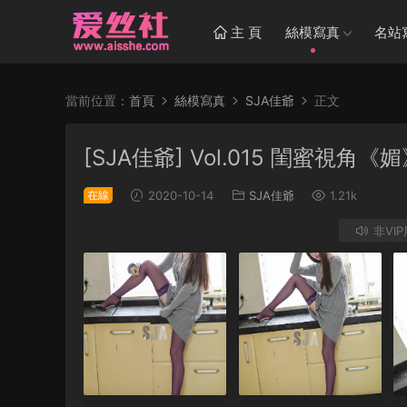
主 頁
絲模寫真
名站
當前位置：
首頁
絲模寫真
SJA佳爺
正文
[SJA佳爺] Vol.015 閨蜜視角《
在線
2020-10-14
SJA佳爺
1.21k
非VI