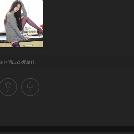
請注明出處-愛絲社。
0
0