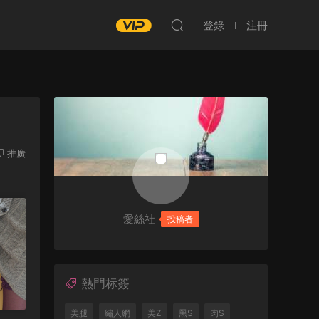
登錄
注冊
推廣
愛絲社
投稿者
熱門标簽
美腿
繡人網
美Z
黑S
肉S