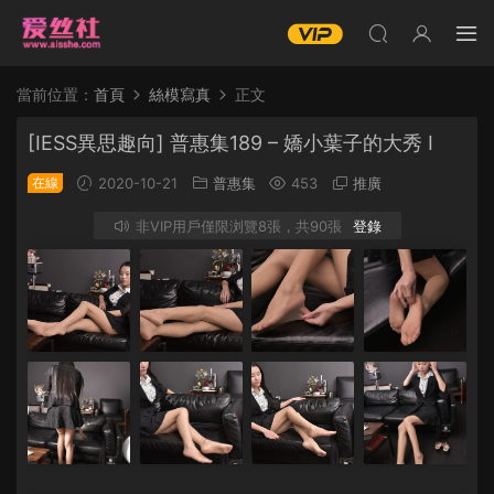
當前位置：
首頁
絲模寫真
正文
[IESS異思趣向] 普惠集189 – 嬌小葉子的大秀 I
在線
2020-10-21
普惠集
453
推廣
非VIP用戶僅限浏覽8張，共90張
登錄