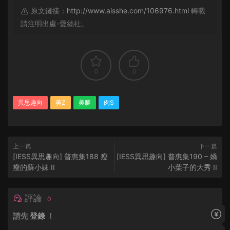
原文鏈接：
http://www.aisshe.com/106976.html
轉載
請注明出處-愛絲社。
0
0
異思趣向
美Z
美腿
肉S
上一篇
下一篇
[IESS異思趣向] 普惠集188 瘦
[IESS異思趣向] 普惠集190 – 嬌
瘦的蘇小妹 II
小葉子的大秀 II
評論
0
請先
登錄
！