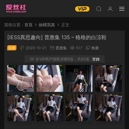
當前位置：
首頁
絲模寫真
正文
[IESS異思趣向] 普惠集 135 – 格格的白涼鞋
在線
2020-10-21
普惠集
517
推廣
非VIP用戶僅限浏覽8張，共85張
登錄