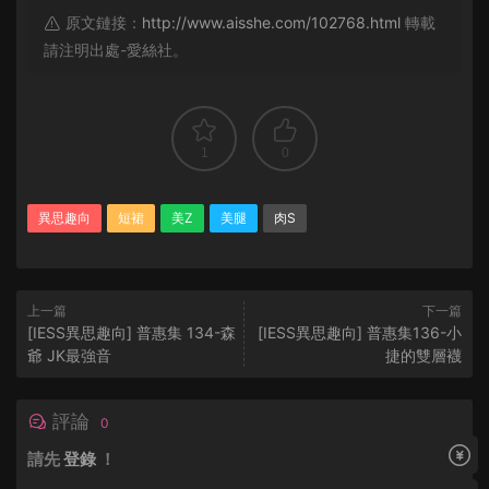
原文鏈接：
http://www.aisshe.com/102768.html
轉載
請注明出處-愛絲社。
1
0
異思趣向
短裙
美Z
美腿
肉S
上一篇
下一篇
[IESS異思趣向] 普惠集 134-森
[IESS異思趣向] 普惠集136-小
爺 JK最強音
捷的雙層襪
評論
0
請先
登錄
！