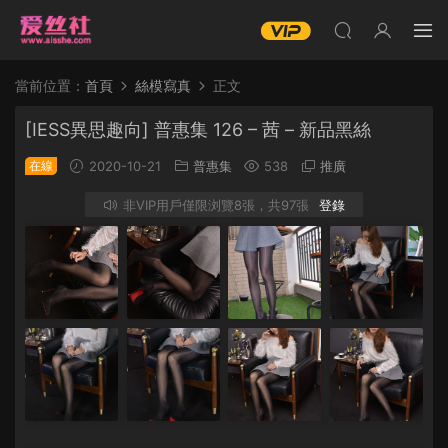
當前位置：
首頁
絲模寫真
正文
[IESS異思趣向] 普惠集 126 – 茜 – 新品黑絲
在線
2020-10-21
普惠集
538
推廣
非VIP用戶僅限浏覽8張，共97張
登錄