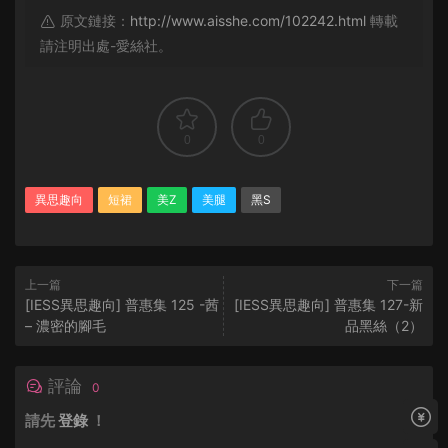
原文鏈接：
http://www.aisshe.com/102242.html
轉載
請注明出處-愛絲社。
0
0
異思趣向
短裙
美Z
美腿
黑S
上一篇
下一篇
[IESS異思趣向] 普惠集 125 -茜
[IESS異思趣向] 普惠集 127-新
– 濃密的腳毛
品黑絲（2）
評論
0
請先
登錄
！