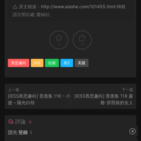
原文鏈接：
http://www.aisshe.com/101455.html
轉載
請注明出處-愛絲社。
1
0
異思趣向
白S
短裙
美Z
美腿
上一篇
下一篇
[IESS異思趣向] 普惠集 116 – 小
[IESS異思趣向] 普惠集 118 森
捷 – 陽光白領
爺-穿西裝的女人
評論
0
請先
登錄
！