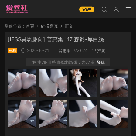
當前位置：
首頁
絲模寫真
正文
[IESS異思趣向] 普惠集 117 森爺-厚白絲
在線
2020-10-21
普惠集
624
推廣
非VIP用戶僅限浏覽8張，共67張
登錄