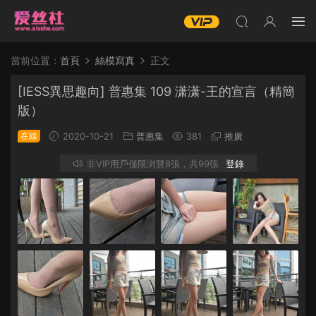
當前位置：
首頁
絲模寫真
正文
[IESS異思趣向] 普惠集 109 潇潇-王的宣言（精簡
版）
在線
2020-10-21
普惠集
381
推廣
非VIP用戶僅限浏覽8張，共99張
登錄