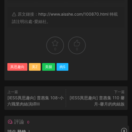
原文鏈接：
http://www.aisshe.com/100870.html
轉載
請注明出處-愛絲社。
0
0
異思趣向
美Z
美腿
肉S
上一篇
下一篇
[IESS異思趣向] 普惠集 108-小
[IESS異思趣向] 普惠集 110 馨
六職業肉絲演繹III
月-馨月的肉絲族
評論
0
請先
登錄
！