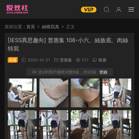
當前位置：
首頁
絲模寫真
正文
[IESS異思趣向] 普惠集 106-小六、絲族底、肉絲
特寫
在線
2020-10-21
普惠集
517
推廣
非VIP用戶僅限浏覽8張，共93張
登錄