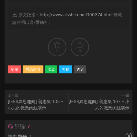
原文鏈接：
http://www.aisshe.com/100374.html
轉載
請注明出處-愛絲社。
0
0
制服
異思趣向
美Z
美腿
肉S
上一篇
下一篇
[IESS異思趣向] 普惠集 105 –
[IESS異思趣向] 普惠集 107 – 小
小六的職業肉絲演示 I
六的職業肉絲演示
評論
0
請先
登錄
！